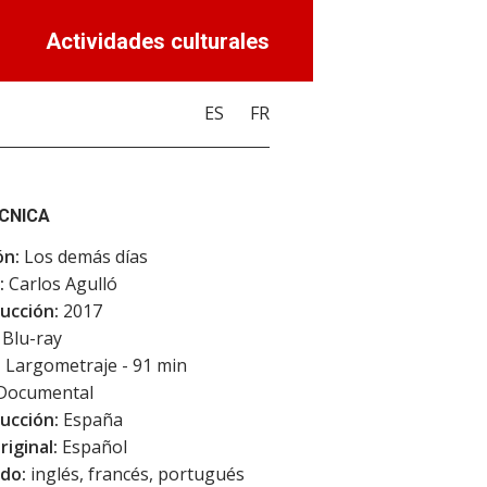
Actividades culturales
ES
FR
ÉCNICA
ón:
Los demás días
:
Carlos Agulló
ucción:
2017
Blu-ray
:
Largometraje - 91 min
Documental
ucción:
España
riginal:
Español
do:
inglés, francés, portugués