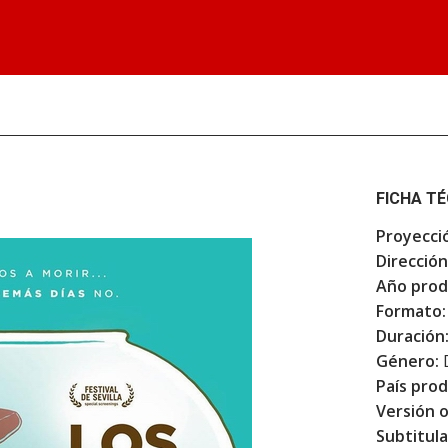
FICHA T
Proyecci
Dirección
Año prod
Formato:
Duración
Género:
País prod
Versión o
Subtitula