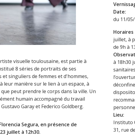
Vernissa
Date:
du 11/05
Horaires
juillet, à
de 9h à 1
Observat
tiste visuelle toulousaine, est partie à
à 18h30 j
stitué 8 séries de portraits de ses
sanitaire
es et singuliers de femmes et d'hommes,
l’ouvertu
à leur manière sur le lien à un espace, à
déconfine
que peut prendre le corps dans la ville. Un
disposiit
ément humain accompagné du travail
recommand
 Gustavo Garay et Federico Goldberg.
personne
Lieu:
Instituto
Florencia Segura, en présence de
31, rue d
23 juillet à 12h30.