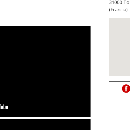
31000
To
(
Francia
)