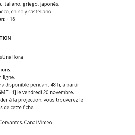
), italiano, griego, japonés,
heco, chino y castellano
on:
+16
TION
asUnaHora
ions:
n ligne.
era disponible pendant 48 h, à partir
GMT+1] le vendredi 20 novembre.
der à la projection, vous trouverez le
s de cette fiche.
 Cervantes. Canal Vimeo