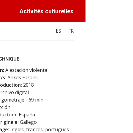
Activités culturelles
ES
FR
ECHNIQUE
n:
A estación violenta
/s:
Anxos Fazáns
oduction:
2018
rchivo digital
rgometraje - 69 min
cción
duction:
España
riginale:
Gallego
age:
inglés, francés, portugués