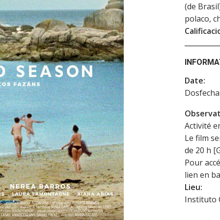
(de Brasil
polaco, c
Calificaci
INFORMA
Date:
Dosfech
Observat
Activité e
Le film s
de 20 h [
Pour accé
lien en ba
Lieu:
Instituto