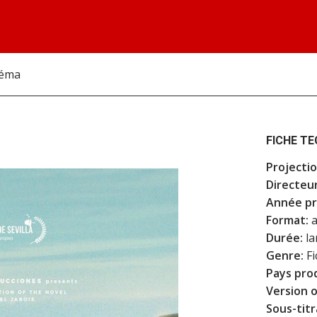
néma
FICHE T
Projectio
Directeur
Année pr
Format:
a
Durée:
la
Genre:
Fi
Pays pro
Version o
Sous-titr