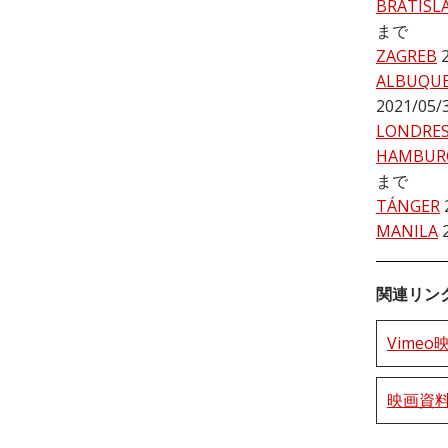
BRATISL
まで
ZAGREB
ALBUQU
2021/05
LONDRE
HAMBUR
まで
TÁNGER
MANILA
関連リン
Vime
映画資