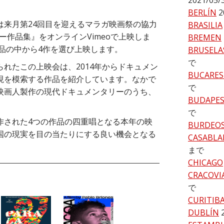
2021/05
BERLÍN
2
は来月第24回目を迎えるマラガ映画祭の協力
BRASILIA
リー作品集』をオンラインVimeoで上映しま
BREMEN
作品の中から4作を選び上映します。
BRUSELA
で
れたこの上映会は、2014年からドキュメン
BUCARES
現を模索する作品を紹介しています。なかで
で
映画人製作の現代ドキュメンタリーのうち、
BUDAPE
で
作された4つの作品の四重唱となる本年の映
BURDEO
国の現実を目の当たりにする良い機会となる
CASABLA
まで
CHICAGO
CRACOVI
で
CURITIB
DUBLÍN