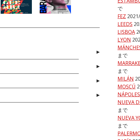
ESTAMB
で
FEZ
2021
LEEDS
20
LISBOA
2
LYON
20
MÁNCHE
まで
MARRAK
まで
MILÁN
2
MOSCÚ
2
NÁPOLES
NUEVA D
まで
NUEVA Y
まで
PALERM