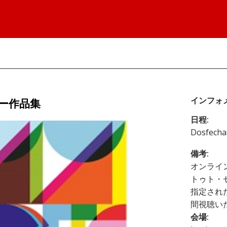
インフォ
リー作品集
日程:
Dosfech
備考:
オンライ
トゥト・
指定され
間視聴い
会場: