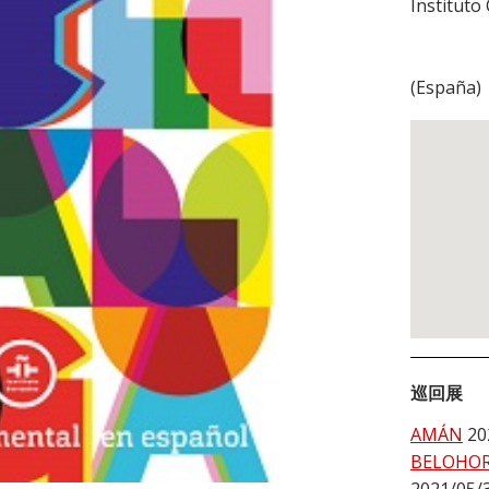
Instituto
(
España
)
巡回展
AMÁN
20
BELOHO