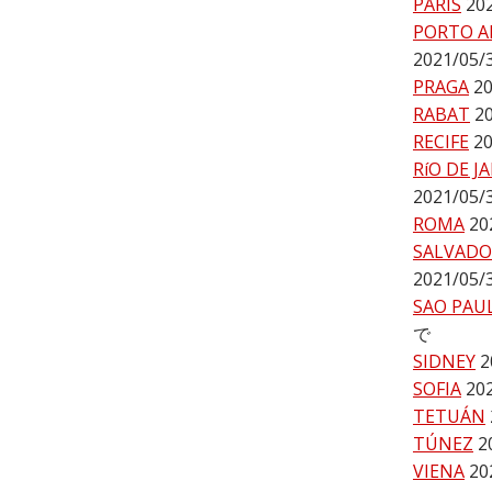
PARÍS
20
PORTO A
2021/05
PRAGA
2
RABAT
2
RECIFE
2
RíO DE J
2021/05
ROMA
20
SALVADO
2021/05
SAO PAU
で
SIDNEY
2
SOFIA
20
TETUÁN
TÚNEZ
2
VIENA
20