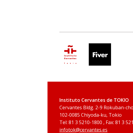
Instituto Cervantes de TOKIO
Cervantes Bldg. 2-9 Rokuban-ch
102-0085 Chiyoda-ku, Tokio
Tel: 81 3 5210-1800 , Fax: 81 3 5
infotok@cervantes.es