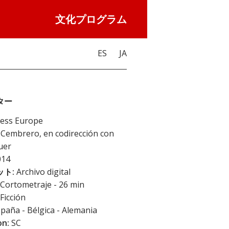
文化プログラム
ES
JA
ター
ess Europe
Cembrero, en codirección con
uer
14
ト:
Archivo digital
Cortometraje - 26 min
Ficción
paña - Bélgica - Alemania
on:
SC