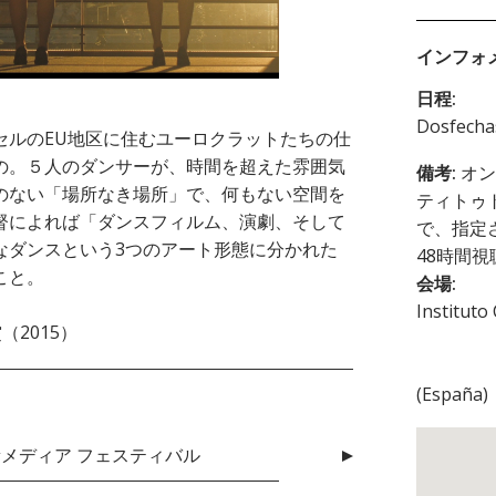
インフォ
日程:
Dosfech
セルのEU地区に住むユーロクラットたちの仕
の。５人のダンサーが、時間を超えた雰囲気
備考:
オン
のない「場所なき場所」で、何もない空間を
ティトゥ
督によれば「ダンスフィルム、演劇、そして
で、指定
なダンスという3つのアート形態に分かれた
48時間
こと。
会場:
Instituto
（2015）
(
España
)
ス・新メディア フェスティバル