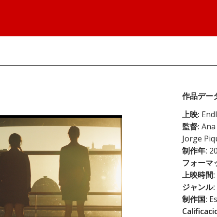
作品デー
上映:
Endl
監督:
Ana 
Jorge Piq
制作年:
20
フォーマッ
上映時間:
ジャンル:
制作国:
Es
Calificaci