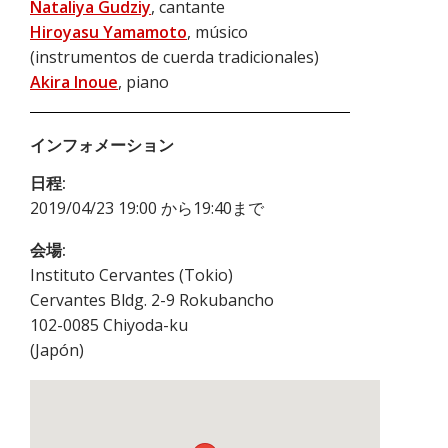
Nataliya Gudziy
, cantante
Hiroyasu Yamamoto
, músico
(instrumentos de cuerda tradicionales)
Akira Inoue
, piano
インフォメーション
日程:
2019/04/23 19:00 から19:40まで
会場:
Instituto Cervantes (Tokio)
Cervantes Bldg. 2-9 Rokubancho
102-0085
Chiyoda-ku
(
Japón
)