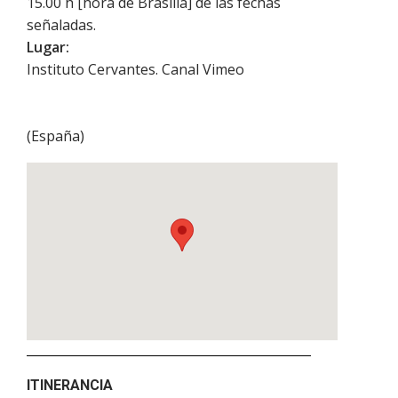
15.00 h [hora de Brasilia] de las fechas
señaladas.
Lugar:
Instituto Cervantes. Canal Vimeo
(
España
)
ITINERANCIA