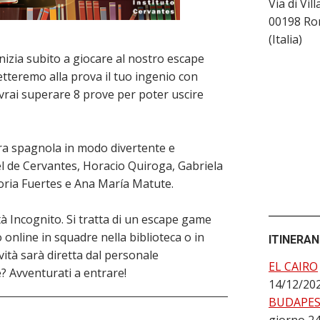
Via di Vil
00198
Ro
(
Italia
)
inizia subito a giocare al nostro escape
tteremo alla prova il tuo ingenio con
ovrai superare 8 prove per poter uscire
ura spagnola in modo divertente e
el de Cervantes, Horacio Quiroga, Gabriela
loria Fuertes e Ana María Matute.
età Incognito. Si tratta di un escape game
 online in squadre nella biblioteca o in
ITINERA
vità sarà diretta dal personale
EL CAIRO
e? Avventurati a entrare!
14/12/20
BUDAPE