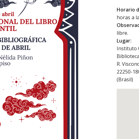
Horario d
horas a l
Observac
libre.
Lugar:
Instituto 
Bibliotec
R. Viscon
22250-1
(
Brasil
)