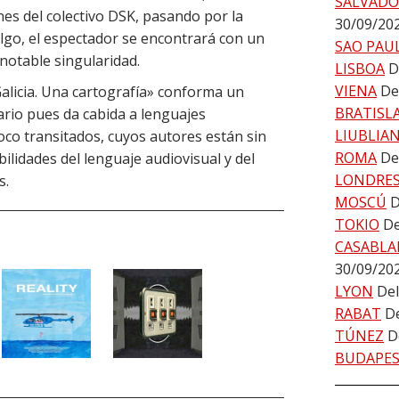
SALVADO
nes del colectivo DSK, pasando por la
30/09/20
algo, el espectador se encontrará con un
SAO PAU
notable singularidad.
LISBOA
D
VIENA
De
Galicia. Una cartografía» conforma un
BRATISL
rio pues da cabida a lenguajes
LIUBLIA
oco transitados, cuyos autores están sin
ROMA
De
ilidades del lenguaje audiovisual y del
LONDRE
s.
MOSCÚ
D
TOKIO
De
CASABLA
30/09/20
LYON
Del
RABAT
De
TÚNEZ
D
BUDAPE