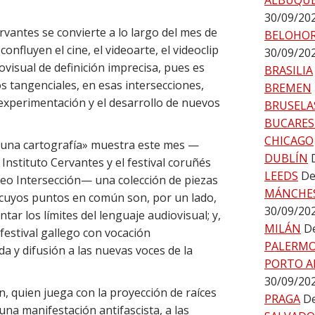
ALBUQU
30/09/20
ervantes se convierte a lo largo del mes de
BELOHO
nfluyen el cine, el videoarte, el videoclip
30/09/20
visual de definición imprecisa, pues es
BRASILIA
s tangenciales, en esas intersecciones,
BREMEN
experimentación y el desarrollo de nuevos
BRUSELA
BUCARES
CHICAGO
a: una cartografía» muestra este mes —
DUBLÍN
 Instituto Cervantes y el festival coruñés
LEEDS
De
eo Intersección— una colección de piezas
MÁNCHE
uyos puntos en común son, por un lado,
30/09/20
tar los límites del lenguaje audiovisual; y,
MILÁN
De
festival gallego con vocación
PALERM
da y difusión a las nuevas voces de la
PORTO A
30/09/20
, quien juega con la proyección de raíces
PRAGA
De
una manifestación antifascista, a las