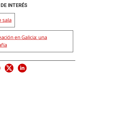
DE INTERÉS
 sala
ación en Galicia: una
afía