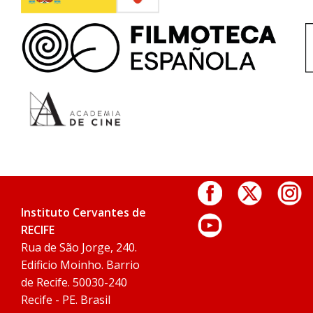
Instituto Cervantes de
RECIFE
Rua de São Jorge, 240.
Edificio Moinho. Barrio
de Recife. 50030-240
Recife - PE. Brasil