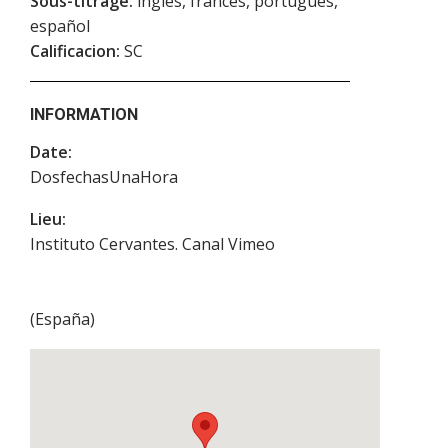
Sous-titrage:
inglés, francés, portugués,
español
Calificacion:
SC
INFORMATION
Date:
DosfechasUnaHora
Lieu:
Instituto Cervantes. Canal Vimeo
(
España
)