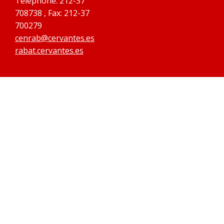
Telephone: 212-37
708738 , Fax: 212-37
700279
cenrab@cervantes.es
rabat.cervantes.es