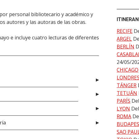
or personal bibliotecario y académico y
ITINERAN
los autores y las autoras de las obras.
RECIFE
De
mayo e incluye cuatro lecturas de diferentes
ARGEL
De
BERLÍN
D
CASABLA
24/05/20
CHICAGO
LONDRE
TÁNGER
TETUÁN
PARÍS
Del
LYON
Del
ROMA
De
ría
BUDAPE
SAO PAU