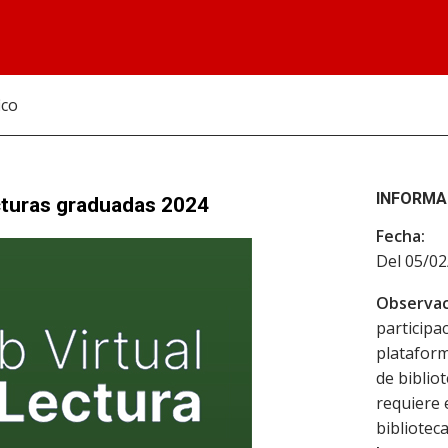
ico
INFORMA
ecturas graduadas 2024
Fecha:
Del 05/02
Observac
participac
plataform
de biblio
requiere 
biblioteca