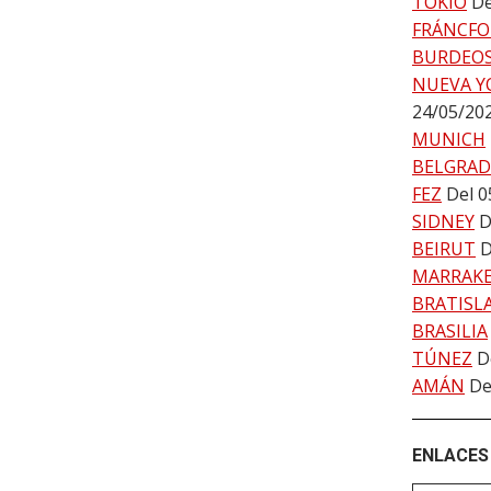
TOKIO
De
FRÁNCFO
BURDEO
NUEVA Y
24/05/20
MUNICH
BELGRA
FEZ
Del 0
SIDNEY
D
BEIRUT
D
MARRAK
BRATISL
BRASILIA
TÚNEZ
D
AMÁN
De
ENLACES 