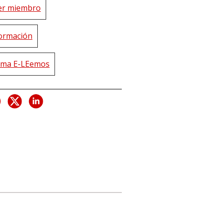
er miembro
ormación
rma E-LEemos