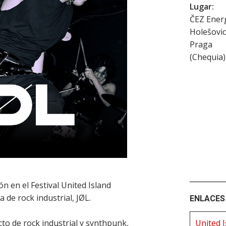
Lugar:
ČEZ Energ
Holešovi
Praga
(
Chequia
)
n en el Festival United Island
de rock industrial, JØL.
ENLACES 
o de rock industrial y synthpunk,
United I