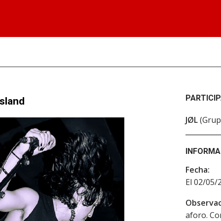
PARTICI
Island
JØL
(Grup
INFORMA
Fecha:
El 02/05/
Observac
aforo. Con