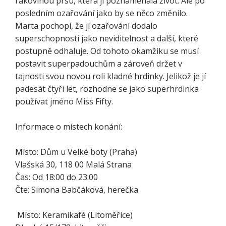
rakovinou prsu, která jí poznamenala život. Ale po
posledním ozařování jako by se něco změnilo.
Marta pochopí, že jí ozařování dodalo
superschopnosti jako neviditelnost a další, které
postupně odhaluje. Od tohoto okamžiku se musí
postavit superpadouchům a zároveň držet v
tajnosti svou novou roli kladné hrdinky. Jelikož je jí
padesát čtyři let, rozhodne se jako superhrdinka
používat jméno Miss Fifty.
Informace o místech konání:
Místo: Dům u Velké boty (Praha)
Vlašská 30, 118 00 Malá Strana
Čas: Od 18:00 do 23:00
Čte: Simona Babčáková, herečka
Místo: Keramikafé (Litoměřice)