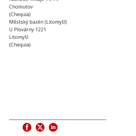
Chomutov
(
Chequia
)
Městský bazén (Litomyšl)
U Plovárny 1221
Litomyšl
(
Chequia
)