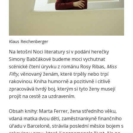
Klaus Reichenberger
Na letošní Noci literatury si v podání herečky
Simony Babčákové budeme moci vychutnat
scénické čtení úryvku z románu Rosy Ribas,
Miss
Fifty
, věnovaný ženám, které trpěly nebo trpí
rakovinou. Kniha humorně a pozitivně i citlivě
zpracovává tvrdý boj, kterým si tyto ženy musejí
projít na cestě za uzdravením.
Obsah knihy: Marta Ferrer, žena středního věku,
vdaná matka dvou dětí, zaměstnankyně finančního
úřadu v Barceloně, strávila poslední měsíce bojem s