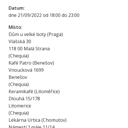
Datum:
dne 21/09/2022 od 18:00 do 23:00
Místo:
Dům u velké boty (Praga)
Vlašská 30
118 00
Malá Strana
(
Chequia
)
Kafé Patro (Benešov)
Vnoucková 1699
Benešov
(
Chequia
)
Keramikafé (Litoměřice)
Dlouhá 15/178
Litomerice
(
Chequia
)
Lékárna Urtica (Chomutov)
Námestí 1.máje 11/14