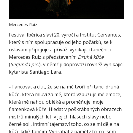
Mercedes Ruiz
Festival Ibérica slaví 20. výročí a Institut Cervantes,
který s ním spolupracuje od jeho počátků, se k
oslavám připojuje a přiváží vynikající tanečnici
Mercedes Ruiz s představením
Druhá kůže
(
Segunda piel
), v němž ji doprovází rovněž vynikající
kytarista Santiago Lara.
Tancovat a cítit, že se na mě tvoří při tanci druhá
«
kůže, která mluví za mě, která vzbuzuje mé emoce,
která mě nahou obléká a proměňuje: moje
flamenková kůže. Hledat v poškrábaných obrazech
mistrů minulých let, v jejich hlasech slávy nebo
černé soli, intimní tajemství toho, co se mi děje na
kůži, když tančím. Vyhrabat z paměty to, co jsem