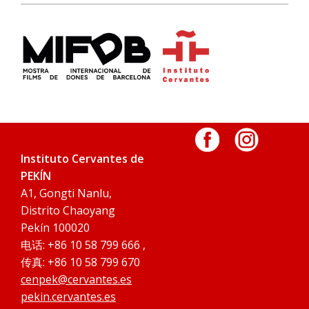
Instituto Cervantes de
PEKÍN
A1, Gongti Nanlu,
Distrito Chaoyang
Pekín 100020
电话: +86 10 58 799 666 ,
传真: +86 10 58 799 670
cenpek@cervantes.es
pekin.cervantes.es