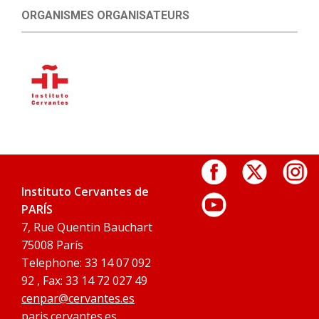
ORGANISMES ORGANISATEURS
Instituto Cervantes de
PARÍS
7, Rue Quentin Bauchart
75008 París
Telephone: 33 14 07 092
92 , Fax: 33 14 72 027 49
cenpar@cervantes.es
paris.cervantes.es