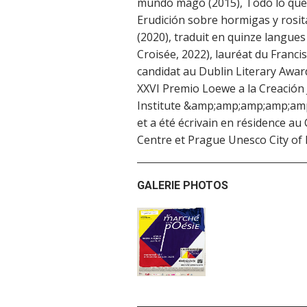
mundo mago (2015), Todo lo que 
Erudición sobre hormigas y rosita
(2020), traduit en quinze langues
Croisée, 2022), lauréat du Franc
candidat au Dublin Literary Award
XXVI Premio Loewe a la Creación J
Institute &amp;amp;amp;amp;amp 
et a été écrivain en résidence a
Centre et Prague Unesco City of Li
GALERIE PHOTOS