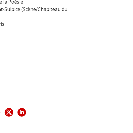
 la Poésie
nt-Sulpice (Scène/Chapiteau du
is