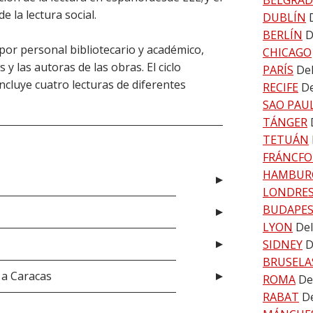
BELGRA
e la lectura social.
DUBLÍN
BERLÍN
D
or personal bibliotecario y académico,
CHICAGO
 y las autoras de las obras. El ciclo
PARÍS
Del
ncluye cuatro lecturas de diferentes
RECIFE
De
SAO PAU
TÁNGER
TETUÁN
FRÁNCFO
HAMBUR
LONDRE
BUDAPE
LYON
Del
SIDNEY
D
BRUSELA
 a Caracas
ROMA
De
RABAT
De