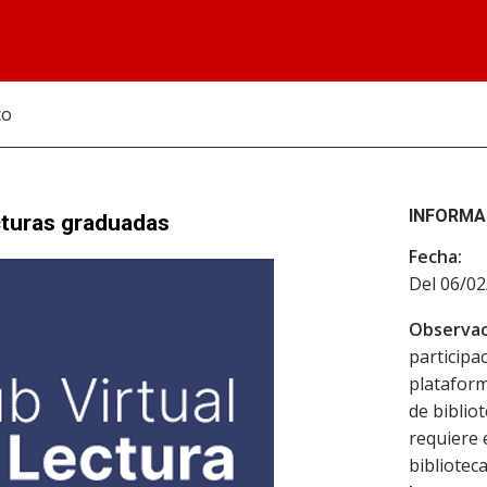
co
INFORMA
cturas graduadas
Fecha:
Del 06/02
Observac
participac
plataforma
de biblio
requiere 
biblioteca