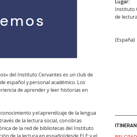
Lugar:
Instituto
de lectur
(
España
)
mos» del Instituto Cervantes es un club de
s de español y personal académico. Los
eriencia de aprender y leer historias en
 conocimiento y el aprendizaje de la lengua
través de la lectura social, con obras
ITINERAN
ónica de la red de bibliotecas del Instituto
ión de la lectura en español desde ELE; y el