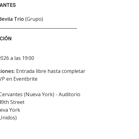
PANTES
devila Trío
(Grupo)
CIÓN
2026 a las 19:00
iones:
Entrada libre hasta completar
VP en Eventbrite
 Cervantes (Nueva York) - Auditorio
49th Street
eva York
Unidos
)