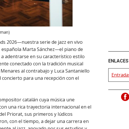
leman)
s 2026—nuestra serie de jazz en vivo
ta española Marta Sánchez—el piano de
o a adentrarse en su característico estilo
ENLACES 
ente conectado con la tradición musical
Menares al contrabajo y Luca Santaniello
Entradas
l concierto para una recepción con el
 compositor catalán cuya música une
on una rica trayectoria internacional en el
 del Priorat, sus primeros y lúdicos
ron, con el tiempo, a dejar una carrera en
ente al jazz, apoyado por sus estudios y