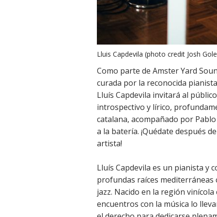
Lluis Capdevila (photo credit Josh Go
Como parte de Amster Yard Sound
curada por la reconocida pianis
Lluís Capdevila invitará al públic
introspectivo y lírico, profundam
catalana, acompañado por Pablo 
a la batería. ¡Quédate después de
artista!
Lluís Capdevila es un pianista y
profundas raíces mediterráneas c
jazz. Nacido en la región vinícola
encuentros con la música lo lleva
el derecho para dedicarse plenam