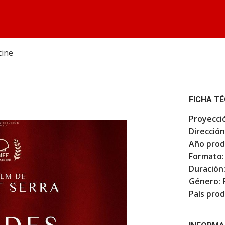
cine
FICHA T
Proyecci
Dirección
Año prod
Formato:
Duración
Género:
F
País prod