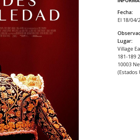
INFORMA
Fecha:
El 18/04/
Observac
Lugar:
Village E
181-189 
10003
Ne
(
Estados 