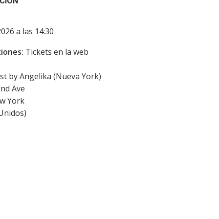
CIÓN
2026 a las 14:30
iones:
Tickets en la web
ast by Angelika (Nueva York)
2nd Ave
w York
Unidos
)