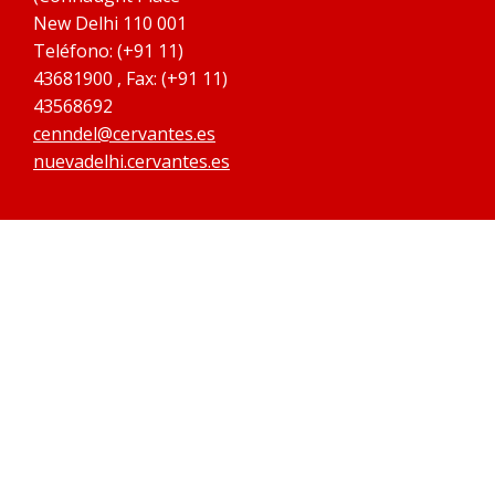
New Delhi 110 001
Teléfono: (+91 11)
43681900 , Fax: (+91 11)
43568692
cenndel@cervantes.es
nuevadelhi.cervantes.es