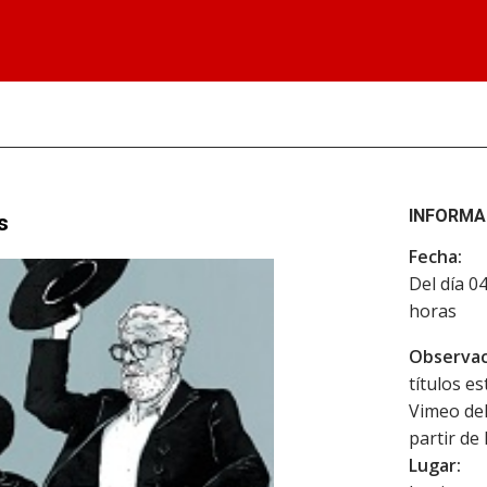
INFORMA
s
Fecha:
Del día 0
horas
Observac
títulos e
Vimeo del
partir de
Lugar: