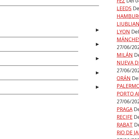
FEZ
Del 0
LEEDS
De
HAMBUR
LIUBLIA
LYON
Del
MÁNCHE
27/06/20
MILÁN
De
NUEVA D
27/06/20
ORÁN
De
PALERM
PORTO A
27/06/20
PRAGA
De
RECIFE
De
RABAT
De
RíO DE J