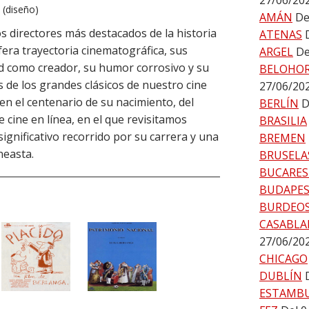
27/06/20
o (diseño)
AMÁN
De
s directores más destacados de la historia
ATENAS
ífera trayectoria cinematográfica, sus
ARGEL
De
ad como creador, su humor corrosivo y su
BELOHO
s de los grandes clásicos de nuestro cine
27/06/20
 en el centenario de su nacimiento, del
BERLÍN
D
 cine en línea, en el que revisitamos
BRASILIA
ignificativo recorrido por su carrera y una
BREMEN
neasta.
BRUSELA
BUCARES
BUDAPE
BURDEO
CASABLA
27/06/20
CHICAGO
DUBLÍN
ESTAMB