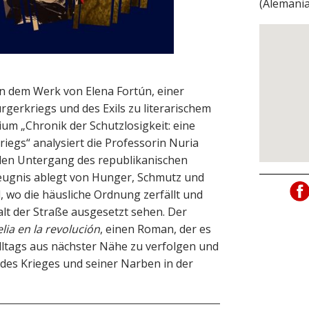
(
Alemani
n dem Werk von Elena Fortún, einer
rgerkriegs und des Exils zu literarischem
ium „Chronik der Schutzlosigkeit: eine
riegs“ analysiert die Professorin Nuria
 den Untergang des republikanischen
ugnis ablegt von Hunger, Schmutz und
 wo die häusliche Ordnung zerfällt und
lt der Straße ausgesetzt sehen. Der
lia en la revolución
, einen Roman, der es
lltags aus nächster Nähe zu verfolgen und
s des Krieges und seiner Narben in der