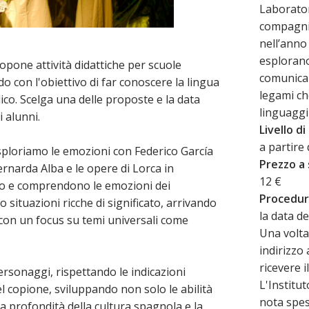
Laborator
compagnia
nell’anno
esplorano
opone attività didattiche per scuole
comunicar
o con l'obiettivo di far conoscere la lingua
legami che
ico. Scelga una delle proposte e la data
linguaggi 
i alunni.
Livello d
a partire 
esploriamo le emozioni con Federico García
Prezzo a
rnarda Alba e le opere di Lorca in
12 €
ano e comprendono le emozioni dei
Procedur
 situazioni ricche di significato, arrivando
la data d
 con un focus su temi universali come
Una volta
indirizzo
ricevere i
rsonaggi, rispettando le indicazioni
L'Institu
el copione, sviluppando non solo le abilità
nota spese
a profondità della cultura spagnola e la