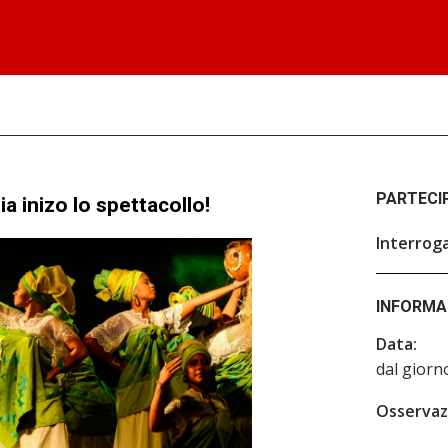
PARTECI
a inizo lo spettacollo!
Interrog
INFORMA
Data:
dal giorn
Osservazi