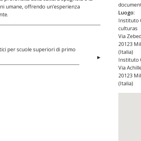
document
oni umane, offrendo un’esperienza
Luogo:
nte.
Instituto
culturas
Via Zebed
20123
Mi
ici per scuole superiori di primo
(
Italia
)
Instituto
Via Achill
20123
Mi
(
Italia
)