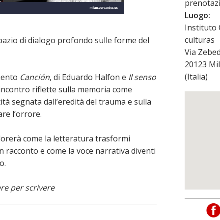
prenotazi
Luogo:
Instituto
culturas
azio di dialogo profondo sulle forme del
Via Zebed
20123
Mi
(
Italia
)
mento
Canción
, di Eduardo Halfon e
Il senso
incontro riflette sulla memoria come
ità segnata dall’eredità del trauma e sulla
are l’orrore.
plorerà come la letteratura trasformi
in racconto e come la voce narrativa diventi
o.
re per scrivere