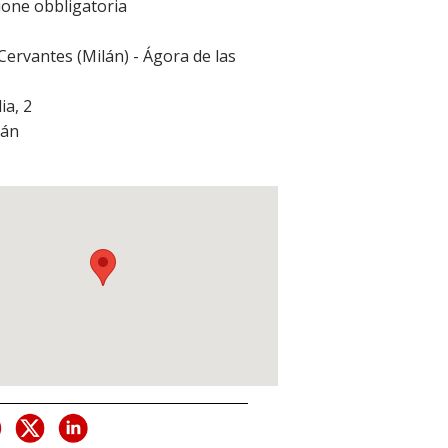
one obbligatoria
 Cervantes (Milán) - Ágora de las
ia, 2
lán