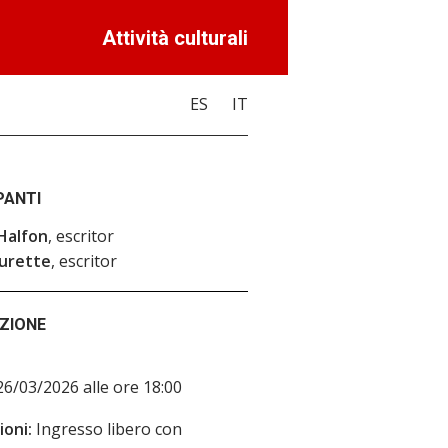
Attività culturali
ES
IT
PANTI
Halfon
, escritor
urette
, escritor
ZIONE
 26/03/2026 alle ore 18:00
oni:
Ingresso libero con