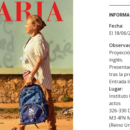
INFORMA
Fecha:
El 18/06/
Observac
Proyecció
inglés.
Presentac
tras la p
Entrada l
Lugar:
Instituto
actos
326-330 
M3 4FN
M
(
Reino Un