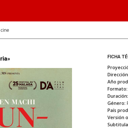
 cine
FICHA T
ria»
Proyecci
Dirección
Año prod
Formato:
Duración
Género:
F
País prod
Versión o
Subtitula