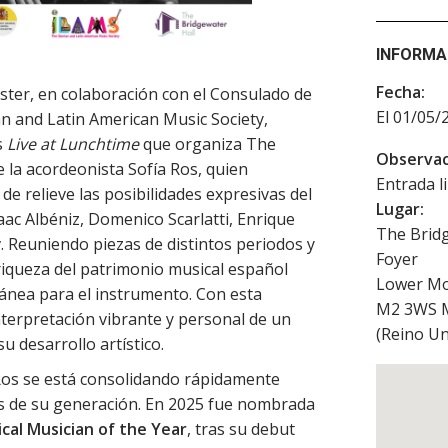
INFORMA
Fecha:
ster, en colaboración con el Consulado de
El 01/05/
n and Latin American Music Society,
s
Live at Lunchtime
que organiza The
Observac
e la acordeonista Sofía Ros, quien
Entrada l
 relieve las posibilidades expresivas del
Lugar:
aac Albéniz, Domenico Scarlatti, Enrique
The Bridg
 Reuniendo piezas de distintos periodos y
Foyer
a riqueza del patrimonio musical español
Lower Mo
ánea para el instrumento. Con esta
M2 3WS
nterpretación vibrante y personal de un
(
Reino Un
u desarrollo artístico.
Ros se está consolidando rápidamente
es de su generación. En 2025 fue nombrada
cal Musician of the Year
, tras su debut