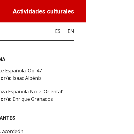
Actividades culturales
ES
EN
MA
te Española. Op. 47
or/a:
Isaac Albéniz
za Española No. 2 ‘Oriental’
or/a:
Enrique Granados
PANTES
, acordeón