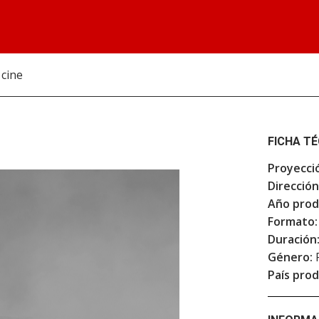
 cine
FICHA T
Proyecci
Dirección
Año prod
Formato:
Duración
Género:
F
País prod