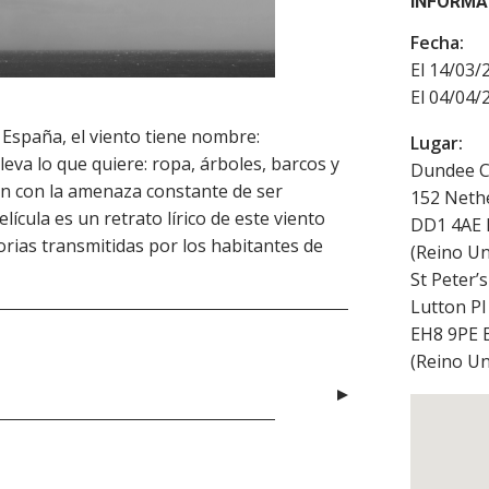
INFORMA
Fecha:
El 14/03/
El 04/04/
España, el viento tiene nombre:
Lugar:
va lo que quiere: ropa, árboles, barcos y
Dundee C
ven con la amenaza constante de ser
152 Neth
lícula es un retrato lírico de este viento
DD1 4AE
storias transmitidas por los habitantes de
(
Reino Un
St Peter’
Lutton Pl
EH8 9PE
(
Reino Un