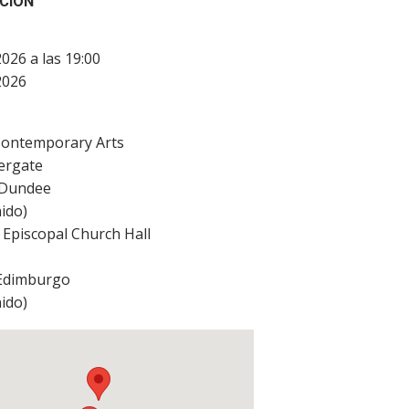
CIÓN
2026 a las 19:00
2026
ontemporary Arts
ergate
Dundee
ido
)
s Episcopal Church Hall
Edimburgo
ido
)