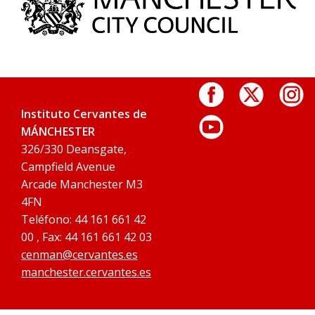
Instituto Cervantes de
MÁNCHESTER
326/330 Deansgate,
Campfield Avenue
Arcade Manchester M3
4FN
Teléfono: 44 161 661 42
00 , Fax: 44 161 661 42 03
cenman@cervantes.es
manchester.cervantes.es