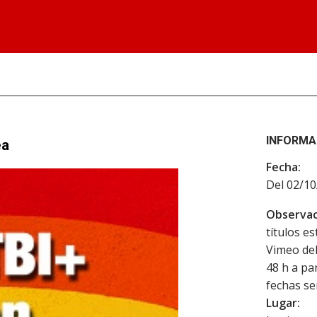
INFORMA
ea
Fecha:
Del 02/10
Observac
títulos e
Vimeo del
48 h a pa
fechas se
Lugar: