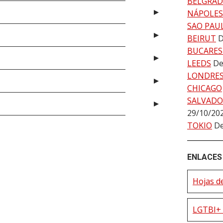
BELGRA
NÁPOLES
SAO PAU
BEIRUT
D
BUCARES
LEEDS
De
LONDRE
CHICAGO
SALVADO
29/10/20
TOKIO
De
ENLACES 
Hojas de
LGTBI+ 