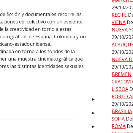
MÁNCHE
29/10/20
e ficción y documentales recorre las
RECIFE
De
aciones del colectivo con un evidente
VIENA
De
 la creatividad en torno a estas
NUEVA Y
ematográficas de España, Colombia y un
29/10/20
icano-estadounidense.
ALBUQU
dinada en torno a los fondos de la
29/10/20
oner una muestra cinematográfica que
NUEVA D
ores las distintas identidades sexuales.
29/10/20
BREMEN
CRACOVI
LISBOA
D
PORTO A
29/10/20
BRASILIA
SOFIA
Del
ROMA
De