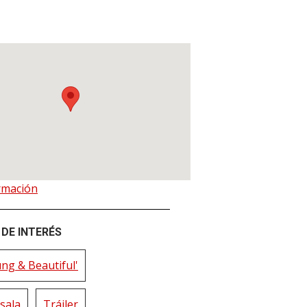
rmación
DE INTERÉS
ng & Beautiful'
sala
Tráiler