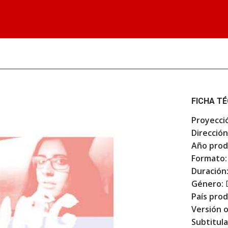
FICHA T
Proyecci
Dirección
Año prod
Formato:
Duración
Género:
País prod
Versión o
Subtitula