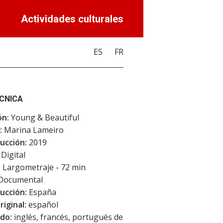
Actividades culturales
ES
FR
ÉCNICA
ón:
Young & Beautiful
:
Marina Lameiro
ucción:
2019
Digital
:
Largometraje - 72 min
Documental
ucción:
España
riginal:
español
do:
inglés, francés, portugués de