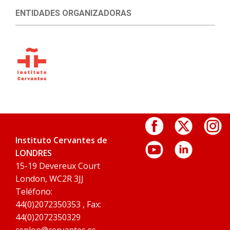
ENTIDADES ORGANIZADORAS
Instituto Cervantes de
LONDRES
15-19 Devereux Court
London, WC2R 3JJ
Teléfono:
44(0)2072350353 , Fax:
44(0)2072350329
cenlon@cervantes.es