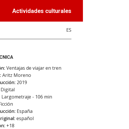
Actividades culturales
ES
ÉCNICA
ón:
Ventajas de viajar en tren
:
Aritz Moreno
ucción:
2019
Digital
:
Largometraje - 106 min
icción
ucción:
España
riginal:
español
on:
+18