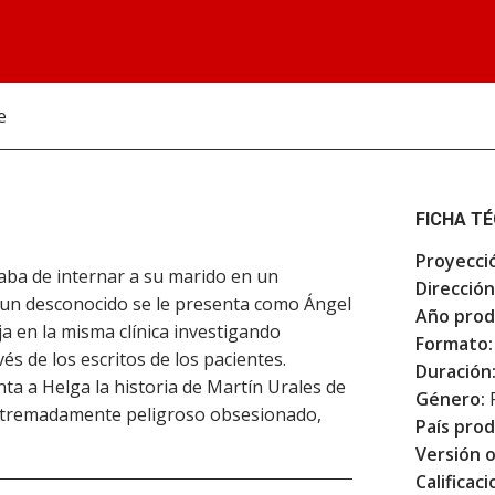
e
FICHA T
Proyecci
caba de internar a su marido en un
Dirección
a, un desconocido se le presenta como Ángel
Año prod
a en la misma clínica investigando
Formato:
és de los escritos de los pacientes.
Duración
nta a Helga la historia de Martín Urales de
Género:
F
xtremadamente peligroso obsesionado,
País prod
Versión o
Calificaci