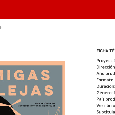
e
FICHA T
Proyecci
Dirección
Año prod
Formato:
Duración
Género:
País prod
Versión o
Subtitula