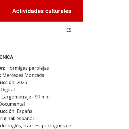
Actividades culturales
ES
ÉCNICA
ón:
Hormigas perplejas
:
Mercedes Moncada
ucción:
2025
Digital
:
Largometraje - 91 min
Documental
ucción:
España
riginal:
español
do:
inglés, francés, portugués de