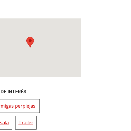
DE INTERÉS
rmigas perplejas'
sala
Tráiler