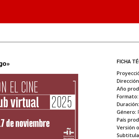
FICHA T
ugo»
Proyecci
Dirección
Año prod
Formato:
Duración
Género:
F
País prod
Versión o
Subtitula