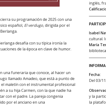
inglés, f
Calificaci
ine cierra su programación de 2025 con una
PARTICI
ásico español,
El verdugo,
dirigida por el
 Berlanga.
Isabel N
cultural.
rlanga desafía con su típica ironía la
María Ter
ituaciones de la época en clave de humor.
bibliotec
INFORMA
n una funeraria que conoce, al hacer un
Fecha:
rdugo llamado Amadeo, que está a punto de
Del 03/11
io el maletín con el instrumental profesional
én a su hija Carmen, con la que nadie ha
Observac
ar con el padre. La pareja congenia
y la parti
ido por el anciano en una
la platafo