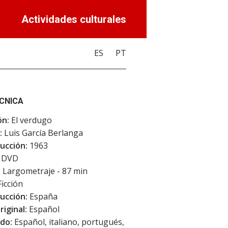
Actividades culturales
ES
PT
ÉCNICA
ón:
El verdugo
:
Luis García Berlanga
ucción:
1963
DVD
:
Largometraje - 87 min
icción
ucción:
España
riginal:
Español
do:
Español, italiano, portugués,