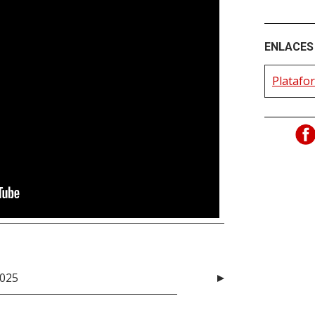
ENLACES 
Platafor
2025