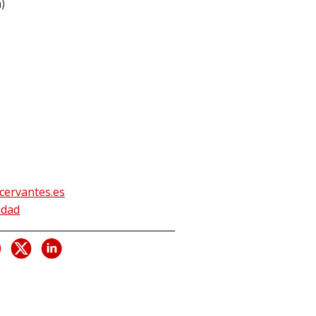
a
)
ervantes.es
idad