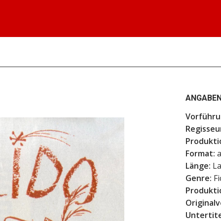
ANGABEN
Vorführu
Regisseu
Produkti
Format:
a
Länge:
La
Genre:
Fi
Produkti
Originalv
Untertite