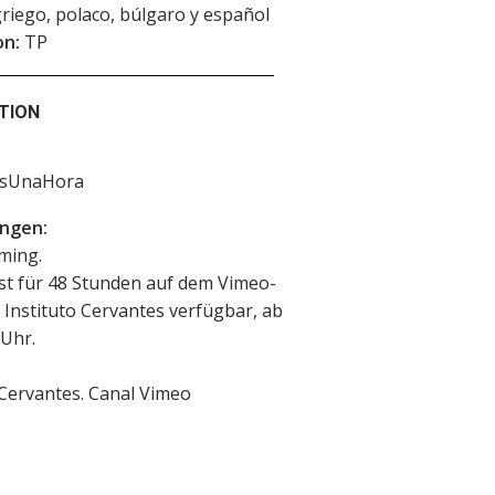
 griego, polaco, búlgaro y español
on:
TP
TION
asUnaHora
ngen:
ming.
ist für 48 Stunden auf dem Vimeo-
 Instituto Cervantes verfügbar, ab
 Uhr.
 Cervantes. Canal Vimeo