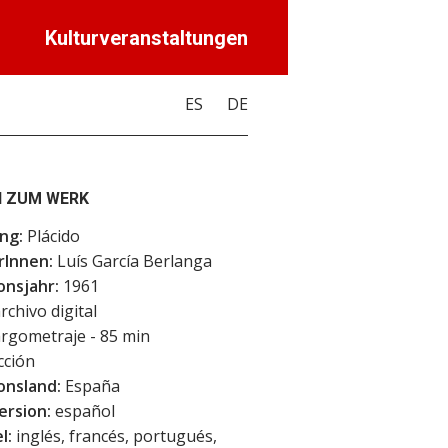
Kulturveranstaltungen
ES
DE
 ZUM WERK
ng:
Plácido
rInnen:
Luís García Berlanga
onsjahr:
1961
rchivo digital
rgometraje - 85 min
cción
onsland:
España
ersion:
español
l:
inglés, francés, portugués,