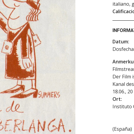
italiano,
Calificaci
INFORMA
Datum:
Dosfech
Anmerku
Filmstrea
Der Film 
Kanal des
18.06., 20
Ort:
Instituto
(
España
)