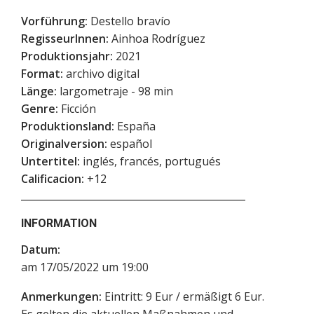
Vorführung:
Destello bravío
RegisseurInnen:
Ainhoa Rodríguez
Produktionsjahr:
2021
Format:
archivo digital
Länge:
largometraje - 98 min
Genre:
Ficción
Produktionsland:
España
Originalversion:
español
Untertitel:
inglés, francés, portugués
Calificacion:
+12
INFORMATION
Datum:
am 17/05/2022 um 19:00
Anmerkungen:
Eintritt: 9 Eur / ermäßigt 6 Eur.