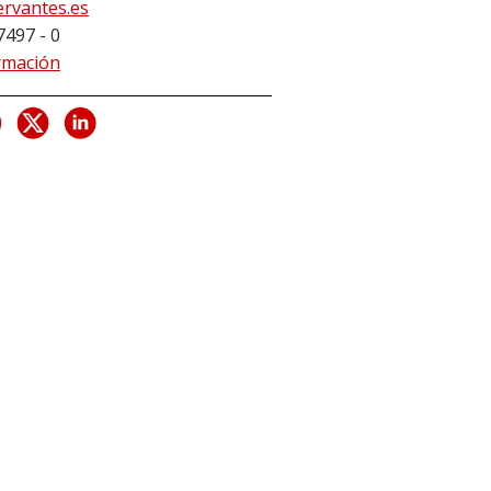
ervantes.es
7497 - 0
rmación