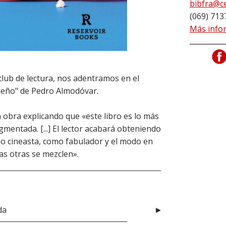
bibfra@c
(069) 713
Más info
club de lectura, nos adentramos en el
 sueño" de Pedro Almodóvar.
obra explicando que «este libro es lo más
mentada. [...] El lector acabará obteniendo
o cineasta, como fabulador y el modo en
as otras se mezclen».
da