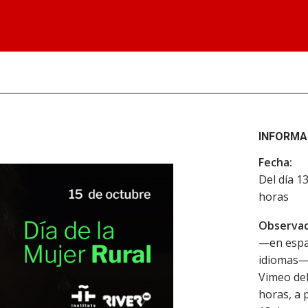
INFORMA
Fecha:
Del día 1
horas
Observac
—en españ
idiomas— 
Vimeo del
horas, a 