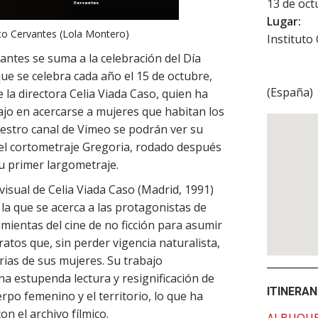
13 de oct
Lugar:
uto Cervantes (Lola Montero)
Instituto
vantes se suma a la celebración del Día
que se celebra cada año el 15 de octubre,
(
España
)
 la directora Celia Viada Caso, quien ha
jo en acercarse a mujeres que habitan los
uestro canal de Vimeo se podrán ver su
y el cortometraje Gregoria, rodado después
u primer largometraje.
sual de Celia Viada Caso (Madrid, 1991)
la que se acerca a las protagonistas de
amientas del cine de no ficción para asumir
atos que, sin perder vigencia naturalista,
rias de sus mujeres. Su trabajo
a estupenda lectura y resignificación de
ITINERAN
rpo femenino y el territorio, lo que ha
n el archivo fílmico.