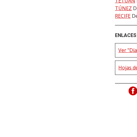
TETUÁN
TÚNEZ
D
RECIFE
De
ENLACES 
Ver "Día
Hojas de