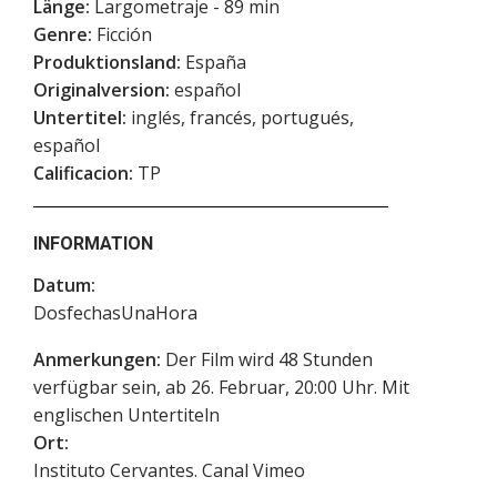
Länge:
Largometraje - 89 min
Genre:
Ficción
Produktionsland:
España
Originalversion:
español
Untertitel:
inglés, francés, portugués,
español
Calificacion:
TP
INFORMATION
Datum:
DosfechasUnaHora
Anmerkungen:
Der Film wird 48 Stunden
verfügbar sein, ab 26. Februar, 20:00 Uhr. Mit
englischen Untertiteln
Ort:
Instituto Cervantes. Canal Vimeo