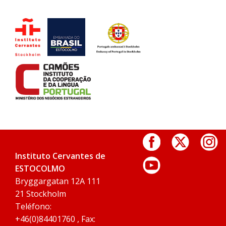
Instituto Cervantes de
ESTOCOLMO
Bryggargatan 12A 111
21 Stockholm
Teléfono:
+46(0)84401760 , Fax: