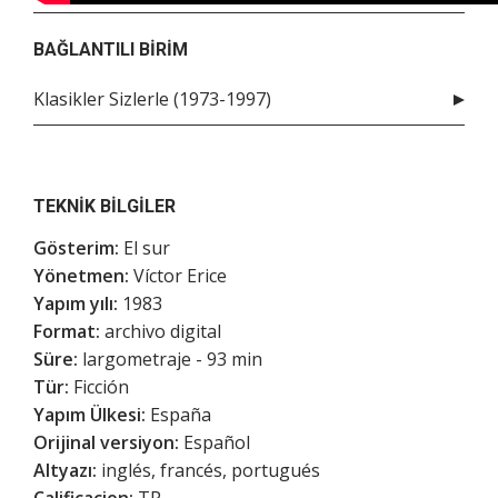
BAĞLANTILI BIRIM
Klasikler Sizlerle (1973-1997)
TEKNIK BILGILER
Gösterim:
El sur
Yönetmen:
Víctor Erice
Yapım yılı:
1983
Format:
archivo digital
Süre:
largometraje - 93 min
Tür:
Ficción
Yapım Ülkesi:
España
Orijinal versiyon:
Español
Altyazı:
inglés, francés, portugués
Calificacion:
TP