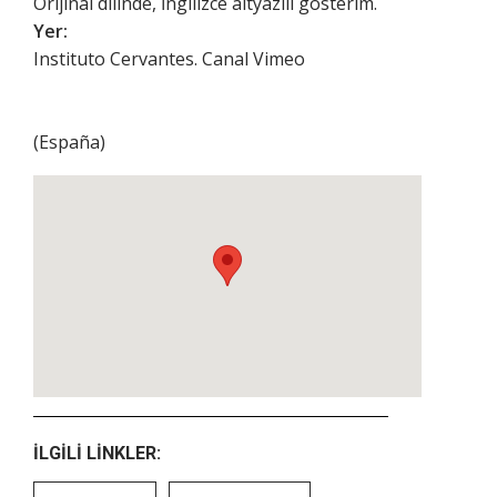
Orijinal dilinde, İngilizce altyazılı gösterim.
Yer:
Instituto Cervantes. Canal Vimeo
(
España
)
İLGILI LINKLER: