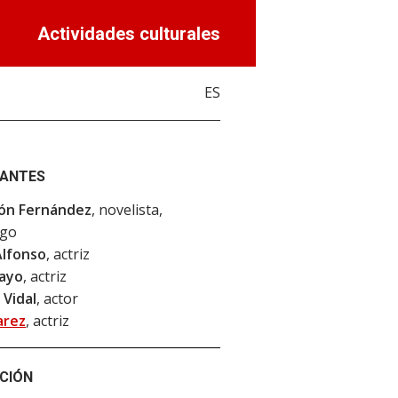
Actividades culturales
ES
PANTES
ón Fernández
, novelista,
rgo
Alfonso
, actriz
layo
, actriz
 Vidal
, actor
arez
, actriz
CIÓN