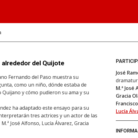
a
PARTICI
e alrededor del Quijote
José Ram
cano Fernando del Paso muestra su
dramatu
gunta, como un niño, dónde estaba de
M.ª José 
nso Quijano y cómo pudieron su ama y su
Gracia O
Francisco
ndez ha adaptado este ensayo para su
Lucía Álv
interpretarán tres actrices y un actor de las
M.ª José Alfonso, Lucía Álvarez, Gracia
INFORMA