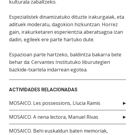
kulturala zabaltzeko.
Espezialistek dinamizatuko dituzte irakurgaiak, eta
adituek moderatu, dagokion hizkuntzan. Horrez
gain, irakurketaren esperientzia aberatsagoa izan
dadin, egileek ere parte hartuko dute.
Espazioan parte hartzeko, baldintza bakarra bete
behar da: Cervantes Institutuko liburutegien
bazkide-txartela indarrean egotea.
ACTIVIDADES RELACIONADAS
MOSAICO. Les possessions, Llucia Ramis
MOSAICO. A nena lectora, Manuel Rivas
MOSAICO. Behi euskaldun baten memoriak,