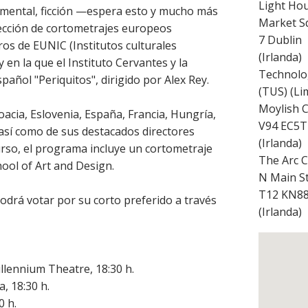
Light Hou
umental, ficción —espera esto y mucho más
Market S
lección de cortometrajes europeos
7
Dublin
os de EUNIC (Institutos culturales
(
Irlanda
)
 en la que el Instituto Cervantes y la
Technolog
añol "Periquitos", dirigido por Alex Rey.
(TUS) (Li
Moylish 
acia, Eslovenia, España, Francia, Hungría,
V94 EC5
, así como de sus destacados directores
(
Irlanda
)
so, el programa incluye un cortometraje
The Arc C
ool of Art and Design.
N Main St
T12 KN8
podrá votar por su corto preferido a través
(
Irlanda
)
illennium Theatre, 18:30 h.
a, 18:30 h.
0 h.