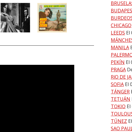
BRUSELA
BUDAPE
BURDEO
CHICAGO
LEEDS
El
MÁNCHE
MANILA
PALERM
PEKÍN
El
PRAGA
De
RíO DE J
SOFIA
El 
TÁNGER
TETUÁN
TOKIO
El
TOULOU
TÚNEZ
E
SAO PAU