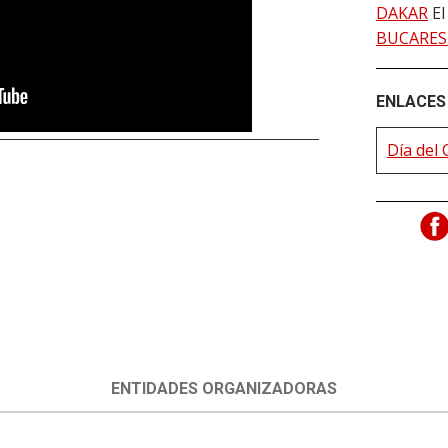
DAKAR
El
BUCARES
ENLACES 
Día del 
ENTIDADES ORGANIZADORAS