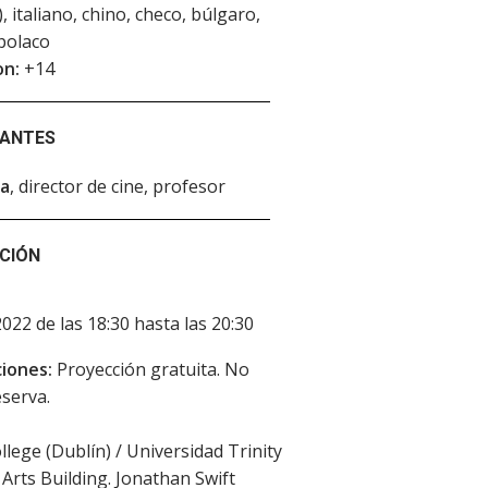
), italiano, chino, checo, búlgaro,
polaco
on:
+14
PANTES
da
, director de cine, profesor
CIÓN
2022 de las 18:30 hasta las 20:30
iones:
Proyección gratuita. No
eserva.
llege (Dublín) / Universidad Trinity
 Arts Building. Jonathan Swift