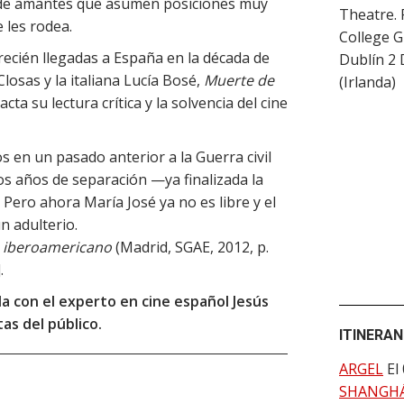
a de amantes que asumen posiciones muy
Theatre.
e les rodea.
College 
recién llegadas a España en la década de
Dublín 2
Closas y la italiana Lucía Bosé,
Muerte de
(
Irlanda
)
ta su lectura crítica y la solvencia del cine
s en un pasado anterior a la Guerra civil
s años de separación —ya finalizada la
ero ahora María José ya no es libre y el
n adulterio.
e iberoamericano
(Madrid, SGAE, 2012, p.
.
a con el experto en cine español Jesús
as del público.
ITINERAN
ARGEL
El
SHANGHÁ