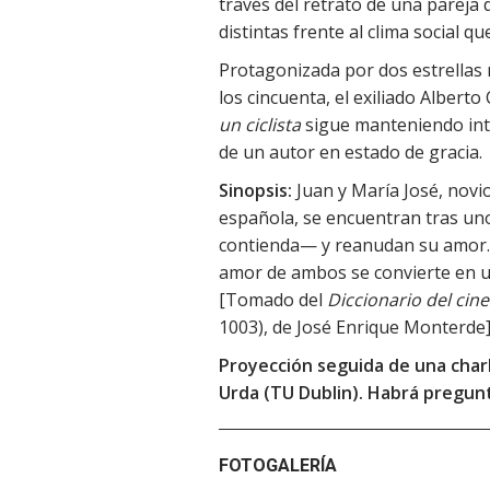
través del retrato de una parej
distintas frente al clima social qu
Protagonizada por dos estrellas 
los cincuenta, el exiliado Alberto 
un ciclista
sigue manteniendo intac
de un autor en estado de gracia.
Sinopsis:
Juan y María José, novio
española, se encuentran tras uno
contienda— y reanudan su amor. P
amor de ambos se convierte en u
[Tomado del
Diccionario del cin
1003), de José Enrique Monterde]
Proyección seguida de una charl
Urda (TU Dublin). Habrá pregunt
FOTOGALERÍA