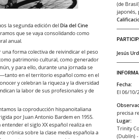
(de Brasil
japonés, 
Calificaci
mos la segunda edición del
Día del Cine
ramos que se vaya consolidando como
PARTICI
ral anual.
r una forma colectiva de reivindicar el peso
Jesús Ur
e como patrimonio cultural, como generador
mún, y para ello, durante una jornada se
INFORMA
 —tanto en el territorio español como en el
nocer y celebran la riqueza y la diversidad
Fecha:
ndican la labor de sus profesionales y de
El 06/10/
Observac
ntamos la coproducción hispanoitaliana
precisa r
dirigida por Juan Antonio Bardem en 1955.
Lugar:
 entender el siglo XX español realiza en
Trinity Co
nte crónica sobre la clase media española a
(Dublín) -