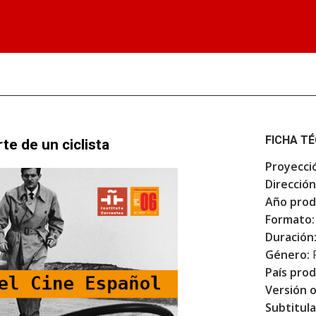
FICHA T
te de un ciclista
Proyecci
Dirección
Año prod
Formato:
Duración
Género:
F
País prod
Versión o
Subtitula